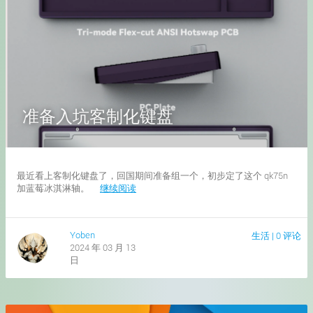
准备入坑客制化键盘
最近看上客制化键盘了，回国期间准备组一个，初步定了这个 qk75n
加蓝莓冰淇淋轴。
继续阅读
Yoben
生活
|
0 评论
2024 年 03 月 13
日