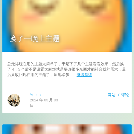
换了一晚上主题
总觉得现在用的主题太简单了，于是下了几个主题看看效果，然后换
了 4，5 个后不是设置太麻烦就是要改很多东西才能符合我的需求，最
后又改回现在用的主题了，原地踏步...
继续阅读
Yoben
网站
|
0 评论
2024 年 03 月 03
日