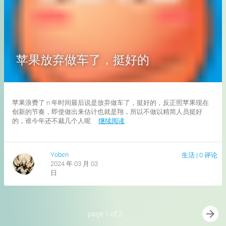
苹果放弃做车了，挺好的
苹果浪费了 n 年时间最后说是放弃做车了，挺好的，反正照苹果现在
创新的节奏，即使做出来估计也就是翔，所以不做以精简人员挺好
的，谁今年还不裁几个人呢
继续阅读
Yoben
生活
|
0 评论
2024 年 03 月 03
日
arrow_forward
page 1 of 2