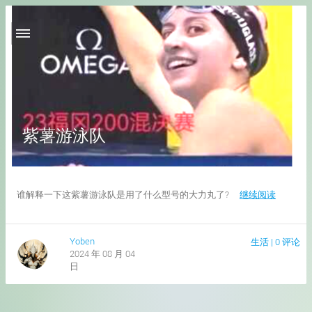
紫薯游泳队
谁解释一下这紫薯游泳队是用了什么型号的大力丸了?
继续阅读
Yoben
生活
|
0 评论
2024 年 08 月 04
日