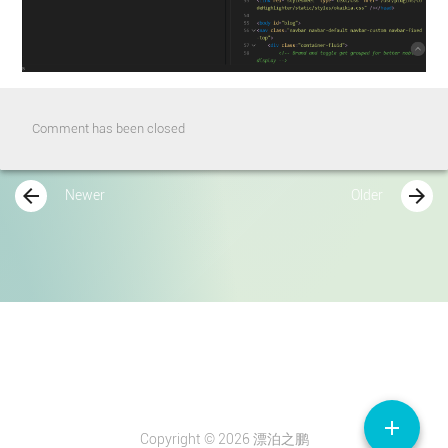
Comment has been closed
arrow_back
arrow_forward
Newer
Older
add
Copyright © 2026 漂泊之鹏