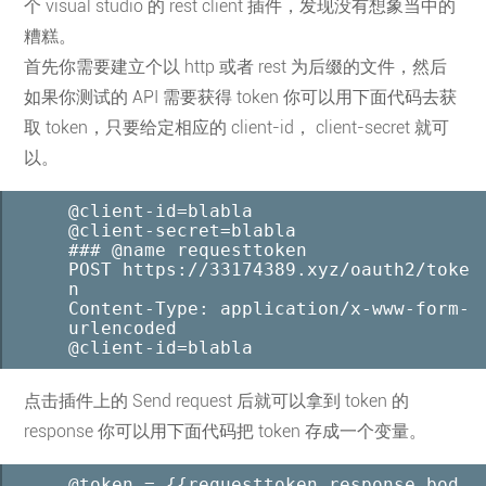
个 visual studio 的 rest client 插件，发现没有想象当中的
糟糕。
首先你需要建立个以 http 或者 rest 为后缀的文件，然后
如果你测试的 API 需要获得 token 你可以用下面代码去获
取 token，只要给定相应的 client-id， client-secret 就可
以。
@client-id=blabla

@client-secret=blabla

### @name requesttoken

POST https://33174389.xyz/oauth2/toke
n

Content-Type: application/x-www-form-
urlencoded
@client-id=blabla
点击插件上的 Send request 后就可以拿到 token 的
response 你可以用下面代码把 token 存成一个变量。
@token = {{requesttoken.response.bod