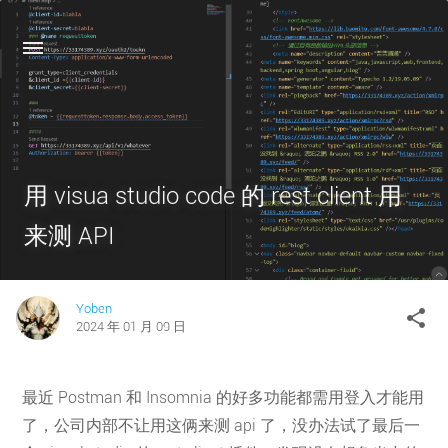
用 visua studio code 的 rest client 用
来测 API
Yoben
SHA
share
2024 年 01 月 09 日
最近 Postman 和 Insomnia 的好多功能都需用登入才能用
了，公司内部不让用这俩来测 api 了，没办法试了最后一